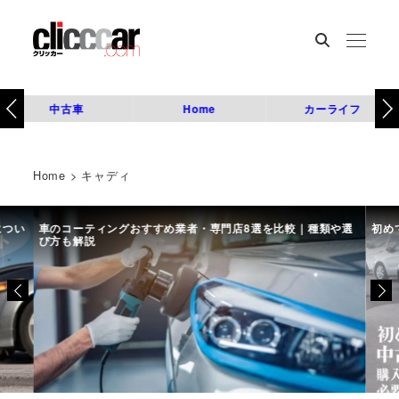
中古車
Home
カーライフ
Home
>
キャディ
につい
車のコーティングおすすめ業者・専門店8選を比較｜種類や選
初め
び方も解説