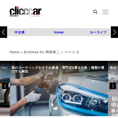
中古車
Home
カーライフ
Home
>
Archives for 岡島裕二
>
ページ 6
につい
車のコーティングおすすめ業者・専門店8選を比較｜種類や選
初め
び方も解説