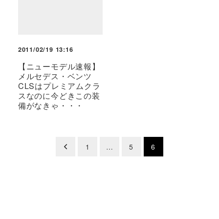
2011/02/19 13:16
【ニューモデル速報】
メルセデス・ベンツ
CLSはプレミアムクラ
スなのに今どきこの装
備がなきゃ・・・
投
1
…
5
6
稿
の
ペ
ー
ジ