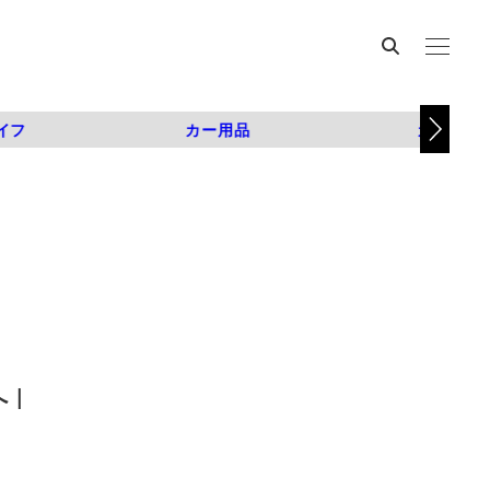
イフ
カー用品
カスタム
 |