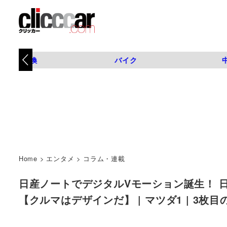
タイヤ交換
バイク
Home
>
エンタメ
>
コラム・連載
日産ノートでデジタルVモーション誕生！ 
【クルマはデザインだ】 | マツダ1 | 3枚