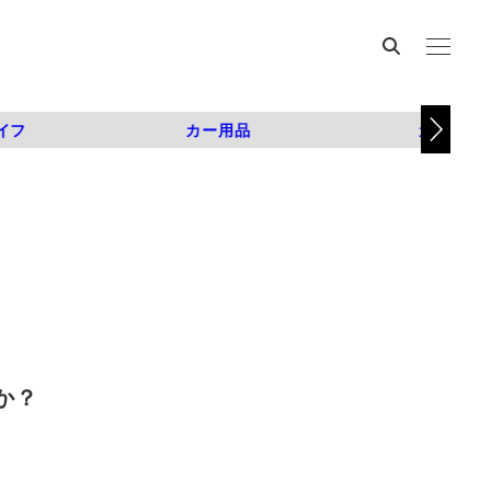
イフ
カー用品
カスタム
か？