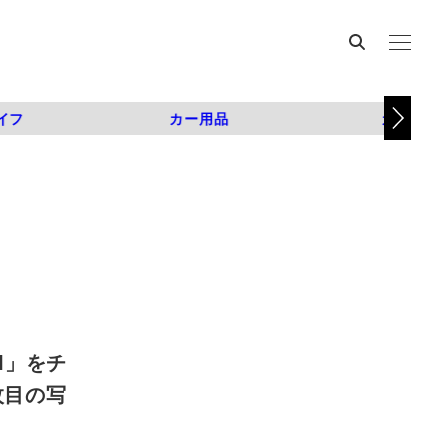
イフ
カー用品
カスタム
I」をチ
2枚目の写