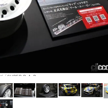
「SUPER R･A･P」