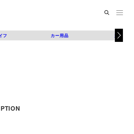
イフ
カー用品
カスタム
TION