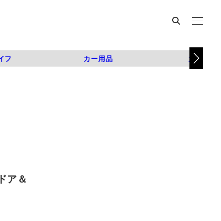
イフ
カー用品
カスタム
ドア＆