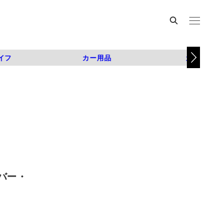
イフ
カー用品
カスタム
バー・