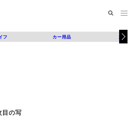
イフ
カー用品
カスタム
1枚目の写