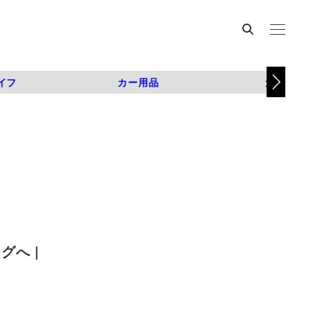
イフ
カー用品
カスタム
へ |