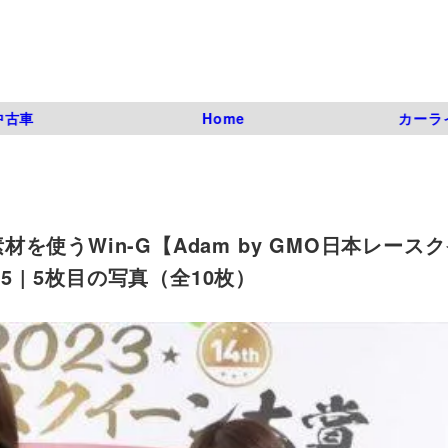
中古車
Home
カーラ
使うWin-G【Adam by GMO日本レース
05 | 5枚目の写真（全10枚）