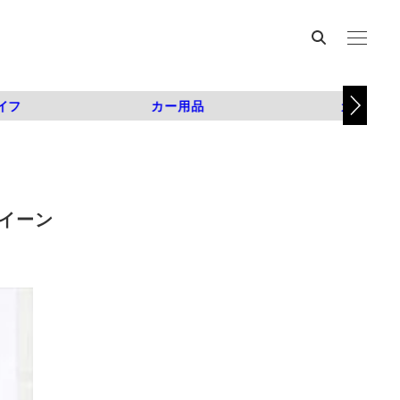
イフ
カー用品
カスタム
クイーン