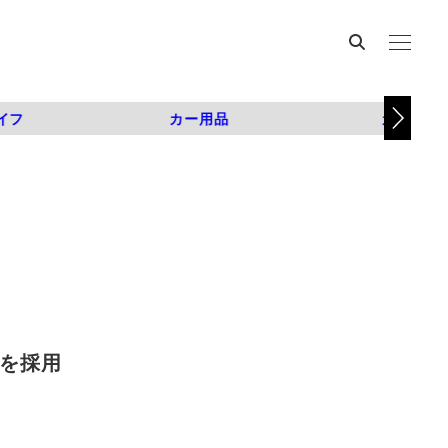
イフ
カー用品
カスタム
トを採用