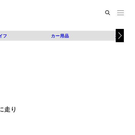
イフ
カー用品
カスタム
に走り