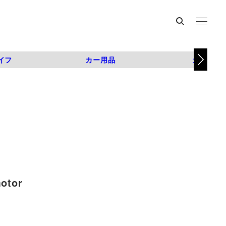
イフ
カー用品
カスタム
tor