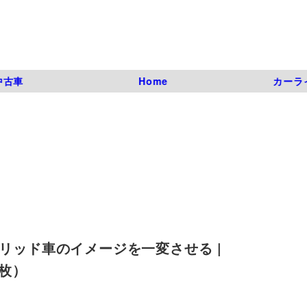
中古車
Home
カーラ
ブリッド車のイメージを一変させる |
1枚）