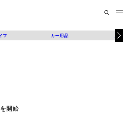
イフ
カー用品
カスタム
産を開始