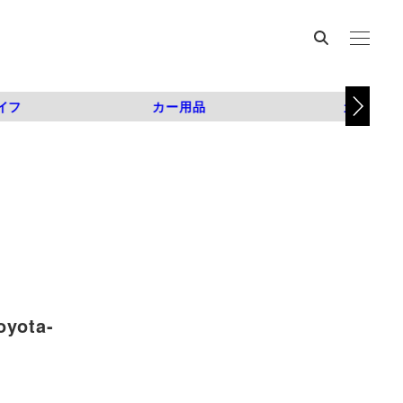
イフ
カー用品
カスタム
ota-