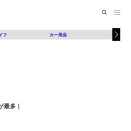
イフ
カー用品
カスタム
最多 |