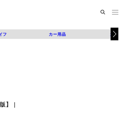
イフ
カー用品
カスタム
】 |