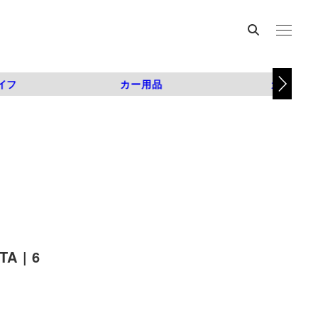
イフ
カー用品
カスタム
 | 6