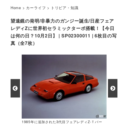
Home
>
カーライフ
>
トリビア・知識
望遠鏡の発明/非暴力のガンジー誕生/日産フェア
レディZに世界初セラミックターボ搭載！【今日
は何の日？10月2日】 | SP02300011 | 6枚目の写
真（全7枚）
1985年に追加された3代目フェアレディZ-Ｔバー
(セラミックターボ RB20DETエンジン)