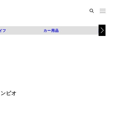
イフ
カー用品
カスタム
ャンピオ