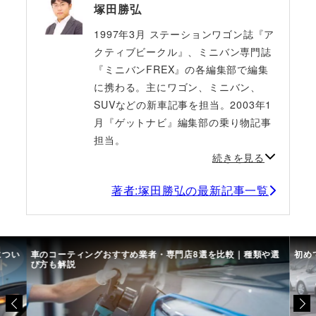
塚田勝弘
1997年3月 ステーションワゴン誌『ア
クティブビークル』、ミニバン専門誌
『ミニバンFREX』の各編集部で編集
に携わる。主にワゴン、ミニバン、
SUVなどの新車記事を担当。2003年1
月『ゲットナビ』編集部の乗り物記事
担当。
続きを見る
著者:塚田勝弘の最新記事一覧
につい
車のコーティングおすすめ業者・専門店8選を比較｜種類や選
初め
び方も解説