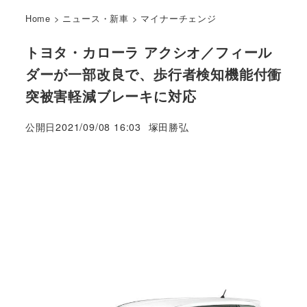
Home
>
ニュース・新車
>
マイナーチェンジ
トヨタ・カローラ アクシオ／フィール
ダーが一部改良で、歩行者検知機能付衝
突被害軽減ブレーキに対応
著
公開日
2021/09/08 16:03
塚田勝弘
者