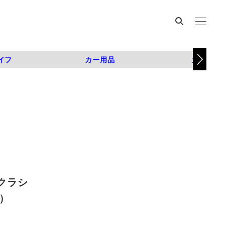
イフ
カー用品
カスタム
クラシ
枚）