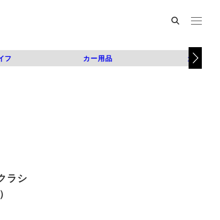
イフ
カー用品
カスタム
クラシ
枚）