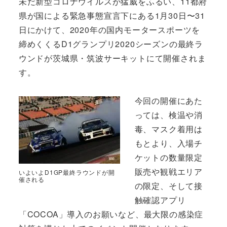
未だ新型コロナウイルスが猛威をふるい、11都府
県が国による緊急事態宣言下にある1月30日〜31
日にかけて、2020年の国内モータースポーツを
締めくくるD1グランプリ2020シーズンの最終ラ
ウンドが茨城県・筑波サーキットにて開催されま
す。
今回の開催にあた
っては、検温や消
毒、マスク着用は
もとより、入場チ
ケットの数量限定
販売や観戦エリア
いよいよD1GP最終ラウンドが開
催される
の限定、そして接
触確認アプリ
「COCOA」導入のお願いなど、最大限の感染症