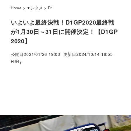
Home
>
エンタメ
>
D1
いよいよ最終決戦！D1GP2020最終戦
が1月30日～31日に開催決定！【D1GP
2020】
公開日
2021/01/26 19:03
更新日
2024/10/14 18:55
著
H＠ty
者