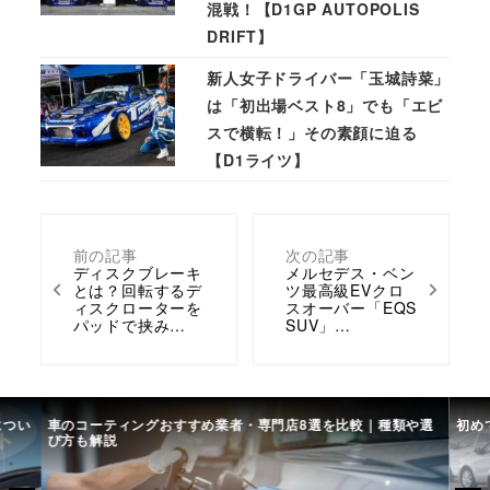
混戦！【D1GP AUTOPOLIS
DRIFT】
新人女子ドライバー「玉城詩菜」
は「初出場ベスト8」でも「エビ
スで横転！」その素顔に迫る
【D1ライツ】
前の記事
次の記事
ディスクブレーキ
メルセデス・ベン
とは？回転するデ
ツ最高級EVクロ
ィスクローターを
スオーバー「EQS
パッドで挟み…
SUV」…
につい
車のコーティングおすすめ業者・専門店8選を比較｜種類や選
初め
び方も解説