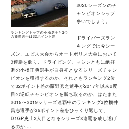
2020シーズンのチ
ャンピオンシップ
争いでしょう。
ランキングトップの小橋選手と2位
の藤野選手は32ポイント差
ドライバーズラン
キングでは今シー
ズン、エビス大会からオートポリス大会において
3連勝を飾り、ドライビング、マシンともに絶好
調の小橋正典選手が自身初となるシリーズチャン
ピオンを獲得するのか、それともランキング2位
で32ポイント差の藤野秀之選手が2017年以来2度
目の逆転チャンピオンを勝ち取るのか、はたまた
2018〜2019シリーズ連覇中のランキング3位横井
昌志選手が35ポイント差をひっくり返して、
D1GP史上2人目となるシリーズ3連覇を成し遂げ
るのか….