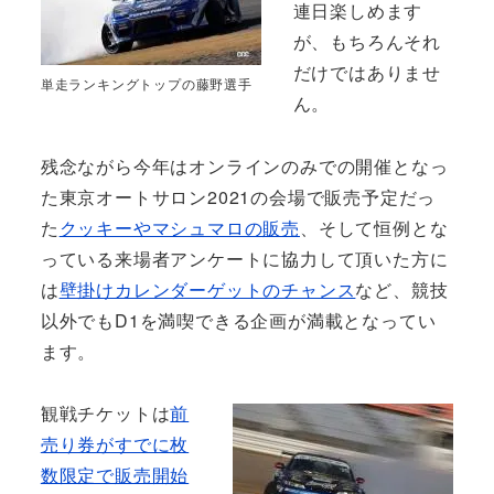
連日楽しめます
が、もちろんそれ
だけではありませ
単走ランキングトップの藤野選手
ん。
残念ながら今年はオンラインのみでの開催となっ
た東京オートサロン2021の会場で販売予定だっ
た
クッキーやマシュマロの販売
、そして恒例とな
っている来場者アンケートに協力して頂いた方に
は
壁掛けカレンダーゲットのチャンス
など、競技
以外でもD1を満喫できる企画が満載となってい
ます。
観戦チケットは
前
売り券がすでに枚
数限定で販売開始