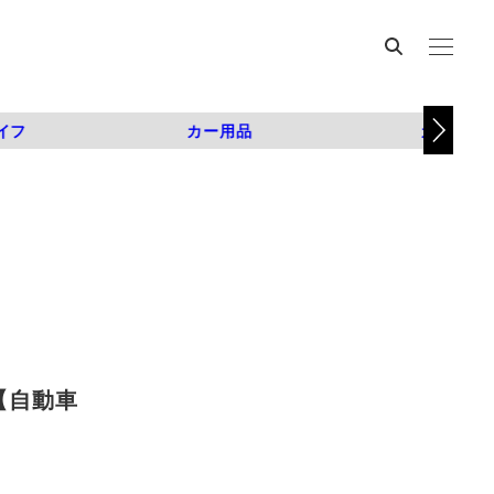
イフ
カー用品
カスタム
【自動車