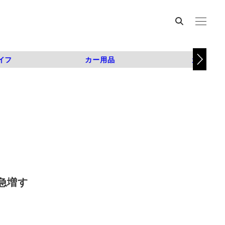
イフ
カー用品
カスタム
急増す