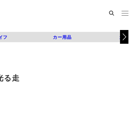
イフ
カー用品
カスタム
光る走