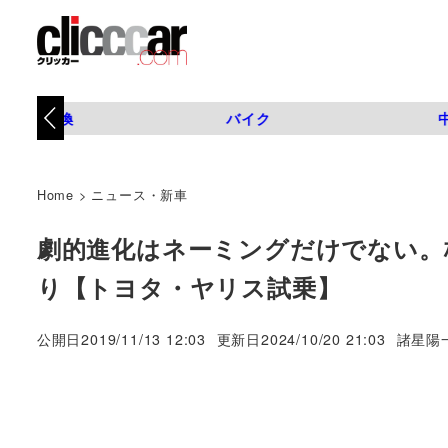
タイヤ交換
バイク
Home
>
ニュース・新車
劇的進化はネーミングだけでない。
り【トヨタ・ヤリス試乗】
著
公開日
2019/11/13 12:03
更新日
2024/10/20 21:03
諸星陽
者