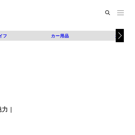
イフ
カー用品
カスタム
力 |