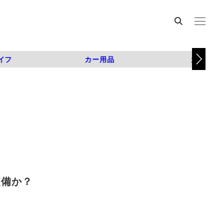
イフ
カー用品
カスタム
装備か？