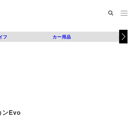
イフ
カー用品
カスタム
ンEvo