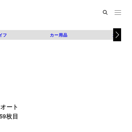
イフ
カー用品
カスタム
京オート
| 59枚目