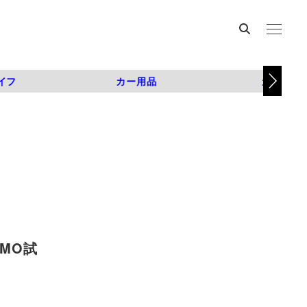
イフ
カー用品
カスタム
MO試