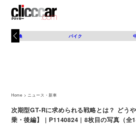
タイヤ交換
バイク
Home
>
ニュース・新車
次期型GT-Rに求められる戦略とは？ どうや
乗・後編】 | P1140824 | 8枚目の写真（全