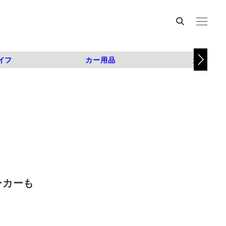
イフ
カー用品
カスタム
ーカーも
枚）