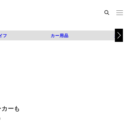
イフ
カー用品
カスタム
ーカーも
枚）