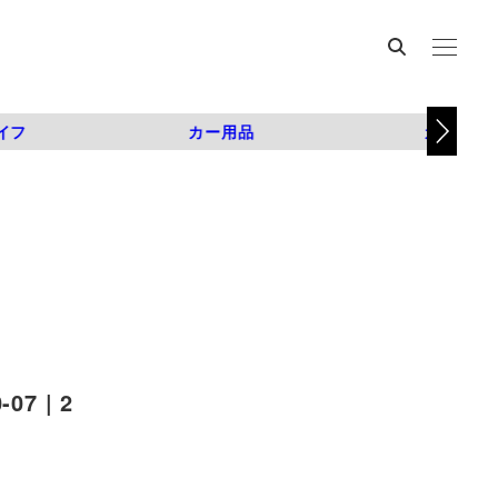
イフ
カー用品
カスタム
7 | 2