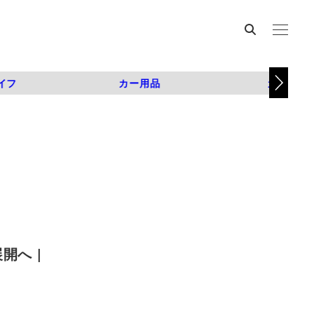
イフ
カー用品
カスタム
開へ |