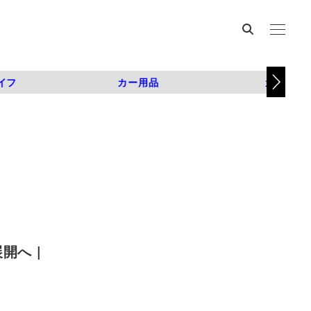
イフ
カー用品
カスタム
開へ |