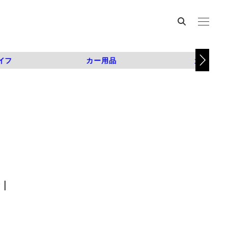
イフ
カー用品
カスタム
|