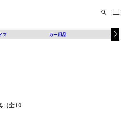
イフ
カー用品
カスタム
真（全10