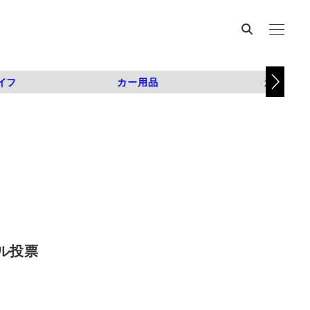
イフ
カー用品
カスタム
ル投票