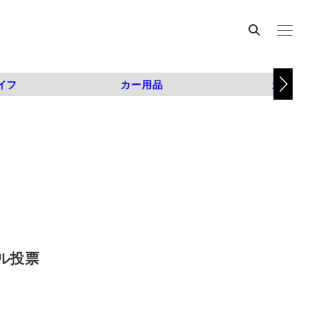
イフ
カー用品
カスタム
ル投票