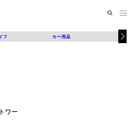
イフ
カー用品
カスタム
トワー