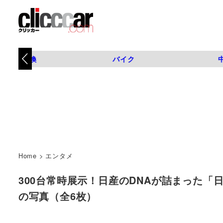
タイヤ交換
バイク
Home
>
エンタメ
300台常時展示！日産のDNAが詰まった「日産
の写真（全6枚）