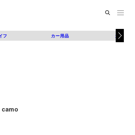
イフ
カー用品
カスタム
camo