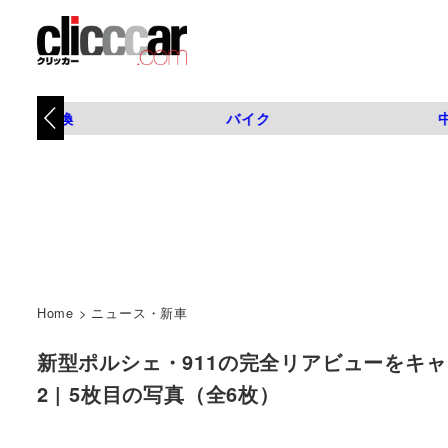
タイヤ交換
バイク
Home
>
ニュース・新車
新型ポルシェ・911の完全リアビューをキャッチ！ カ
2 | 5枚目の写真（全6枚）