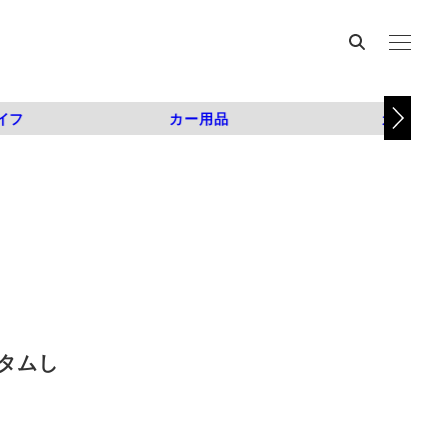
イフ
カー用品
カスタム
タムし