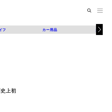
イフ
カー用品
カスタム
が史上初