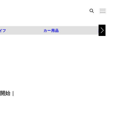
イフ
カー用品
カスタム
始 |