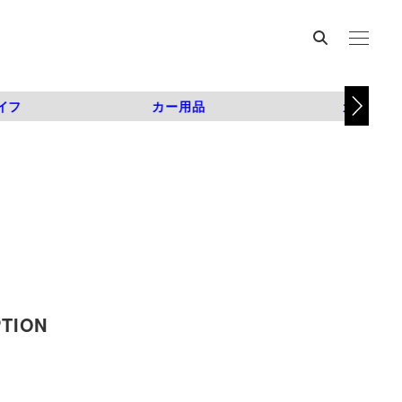
イフ
カー用品
カスタム
PTION